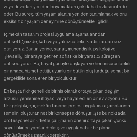
veya duvarları yeniden boyamaktan çok daha fazlasını ifade
eder. Bu süreç, tüm yaşam alanını yeniden tanımlamak ve onu
eksiksiz bir yaşam deneyimine dönüştürmekle ilgilidir.
İç mekân tasarım projesi uygulama aşamalarından
bahsettiğimizde, katı veya yalnızca teknik adımlardan söz
etmiyoruz. Bunun yerine, sanat, mühendislik, psikoloji ve
işlevselliği bir araya getiren sofistike bir yaratıcı süreçten
bahsediyoruz. Bu, hayal gücüyle başlayan ve her unsurun belirli
bir amaca hizmet ettiği, uyumlu bir bütün oluşturduğu somut bir
gerçeklikle sona eren bir yolculuktur.
En başta fikir genellikle bir his olarak ortaya çıkar; değişim
arzusu, yenilenme ihtiyacı veya hayal edilen bir ev vizyonu. Bu
fikir geliştikçe, iç mekân tasarım projesi uygulama aşamalarının
temelini oluşturan net bir konsepte dönüşür. İşte bu noktada
profesyonel bir şirketle çalışmanın önemi ortaya çıkar. Çünkü
soyut fikirleri yapılandırılmış ve uygulanabilir bir plana
dönüştürmek uzmanlık gerektirir.