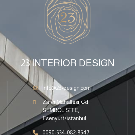
23 INTERIOR DESIGN
info@23-design.com
Zafer Mahallesi, Cd
SEMBOL SİTE,
Esenyurt/İstanbul
0090-534-082-8547