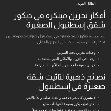
الظلال القوية.
أفكار تخزين مبتكرة في ديكور
شقق إسطنبول الصغيرة
عند تصميم
ديكور شقة صغيرة في إسطنبول بميزانية محدودة
، من
المهم التفكير بطريقة ذكية في
التخزين العملي
:
وحدات تخزين تحت السرير.
أرفف في الزوايا والأماكن الغير مستخدمة.
خزائن خفية خلف المرايا أو الأبواب المنزلقة.
نصائح ذهبية لتأثيث شقة
صغيرة في إسطنبول :
لا تشتري كل شيء دفعة واحدة؛ خطط وابدأ بالأهم.
اختر قطع ديكور بسيطة لكنها ذات طابع.
تجنب الفوضى واحتفظ فقط بما تستخدمه فعلاً.