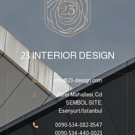
23 INTERIOR DESIGN
info@23-design.com
Zafer Mahallesi, Cd
SEMBOL SİTE,
Esenyurt/İstanbul
0090-534-082-8547
0090-534-440-0023