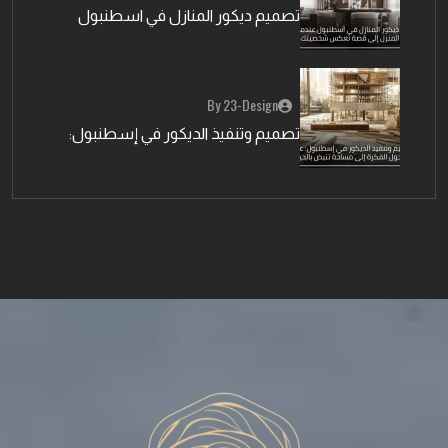
تصميم ديكور المنازل في اسطنبول
By 23-Design
تصميم وتنفيذ الديكور في إسطنبول: