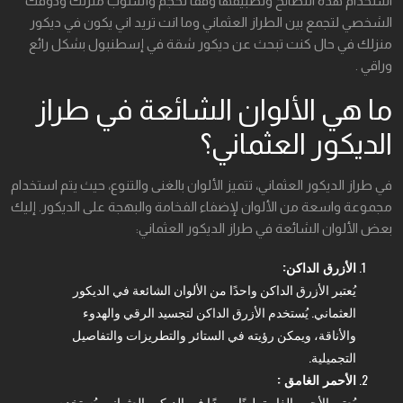
استخدام هذه النصائح وتطبيقها وفقًا لحجم وأسلوب منزلك وذوقك
الشخصي لتجمع بين الطراز العثماني وما انت تريد اني يكون في ديكور
منزلك في حال كنت تبحث عن ديكور شقة في إسطنبول بشكل رائع
وراقي .
ما هي الألوان الشائعة في طراز
الديكور العثماني؟
في طراز الديكور العثماني، تتميز الألوان بالغنى والتنوع، حيث يتم استخدام
مجموعة واسعة من الألوان لإضفاء الفخامة والبهجة على الديكور. إليك
بعض الألوان الشائعة في طراز الديكور العثماني:
الأزرق الداكن:
يُعتبر الأزرق الداكن واحدًا من الألوان الشائعة في الديكور
العثماني. يُستخدم الأزرق الداكن لتجسيد الرقي والهدوء
والأناقة، ويمكن رؤيته في الستائر والتطريزات والتفاصيل
التجميلية.
الأحمر الغامق :
يُعتبر الأحمر الغامق لونًا مميزًا في الديكور العثماني. يُستخدم