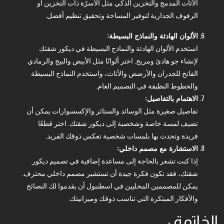
الأثاث المدمج والتخزين الذكي مثل الأسرّة ذات التخزين أو
الرفوف الجدارية لتوفير المساحة وتحقيق تنظيم أفضل.
الألوان الهادئة والنماذج البسيطة:
استخدم الألوان الهادئة والنماذج البسيطة في ديكور شقتك
لإنشاء جو هادئ ومريح. اختر ألوانًا مثل الأبيض والبيج والرمادي
الفاتح للجدران والأرضض والأثاث، واستخدم النماذج البسيطة
والخطوط النظيفة في التصميم العام.
الاهتمام بالتفاصيل:
تفاصيل صغيرة مثل الوسائد والستائر والإكسسوارات يمكن أن
تضيف لمسة خاصة وشخصية إلى ديكور شقتك. اختر قطعًا
فريدة وتحدث بها بلمسات شخصية تعكس ذوقك الفريد.
الاستشارة مع مصمم داخلي:
إذا كنت تشعر بالحاجة إلى مساعدة إضافية في تصميم ديكور
شقتك، فقد تكون فكرة جيدة أن تستشير مصمم داخلي محترف.
يمكن للمصممين المحليين في اسطنبول أن يقدموا لك النصائح
والأفكار المبتكرة التي تناسب ذوقك وميزانيتك.
الخاتمة :