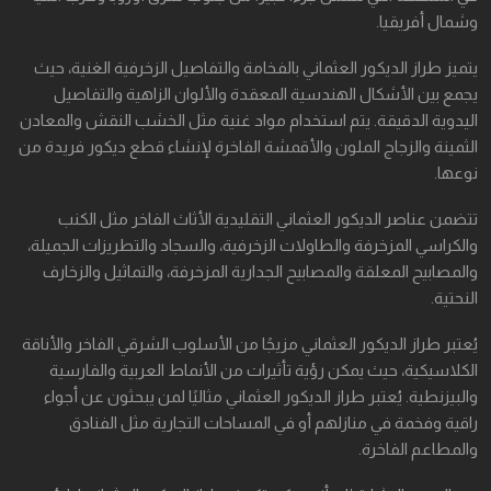
وشمال أفريقيا.
يتميز طراز الديكور العثماني بالفخامة والتفاصيل الزخرفية الغنية، حيث
يجمع بين الأشكال الهندسية المعقدة والألوان الزاهية والتفاصيل
اليدوية الدقيقة. يتم استخدام مواد غنية مثل الخشب النقش والمعادن
الثمينة والزجاج الملون والأقمشة الفاخرة لإنشاء قطع ديكور فريدة من
نوعها.
تتضمن عناصر الديكور العثماني التقليدية الأثاث الفاخر مثل الكنب
والكراسي المزخرفة والطاولات الزخرفية، والسجاد والتطريزات الجميلة،
والمصابيح المعلقة والمصابيح الجدارية المزخرفة، والتماثيل والزخارف
النحتية.
يُعتبر طراز الديكور العثماني مزيجًا من الأسلوب الشرقي الفاخر والأناقة
الكلاسيكية، حيث يمكن رؤية تأثيرات من الأنماط العربية والفارسية
والبيزنطية. يُعتبر طراز الديكور العثماني مثاليًا لمن يبحثون عن أجواء
راقية وفخمة في منازلهم أو في المساحات التجارية مثل الفنادق
والمطاعم الفاخرة.