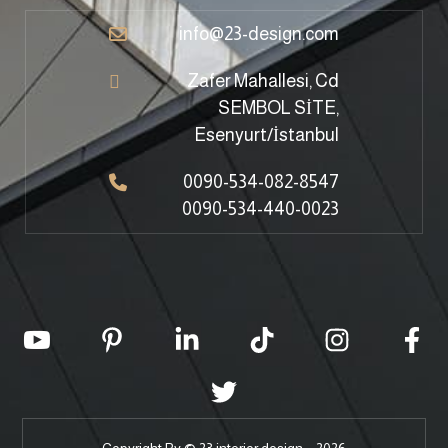
info@23-design.com
Zafer Mahallesi, Cd
SEMBOL SİTE,
Esenyurt/İstanbul
0090-534-082-8547
0090-534-440-0023