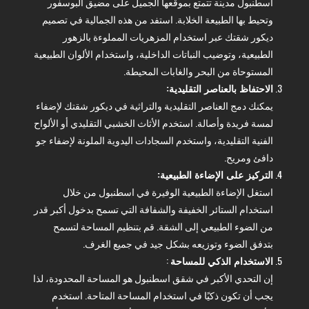
اسطنبول مدينة تتمتع بموقعها الجميل على مضيق البوسفور
وتحيط بها الطبيعة الخلابة. استفد من هذه الجمالية في تصميم
ديكور شقتك عبر استخدام المزهريات المملوءة بالزهور
الطبيعية، وتوضيب النباتات الداخلية، واستخدام الألوان الطبيعية
المستوحاة من البحر والغابات المحيطة.
الاحتفاظ بالعناصر التقليدية:
يمكنك دمج العناصر التقليدية والتراثية في ديكور شقتك لإضفاء
لمسة فريدة وأصالة. استخدم الأثاث الخشبي التقليدي أو الألواح
الفنية التقليدية، واستخدم السجادات اليدوية الملونة لإضفاء جو
دافئ ومريح.
التركيز على الإضاءة الطبيعية:
استغل الإضاءة الطبيعية الوفيرة في اسطنبول من خلال
استخدام الستائر الخفيفة والشفافة التي تسمح بدخول أكبر قدر
من الضوء الطبيعي إلى الشقة. قم بتنظيم المساحة لتسمح
بتدفق الضوء وتوزيعه بشكل جيد في جميع الغرف.
الاستخدام الذكي للمساحة
:
إن التحدي الأكبر في شقق اسطنبول هو المساحة المحدودة، لذا
يجب أن تكون ذكيًا في استخدام المساحة المتاحة. استخدم