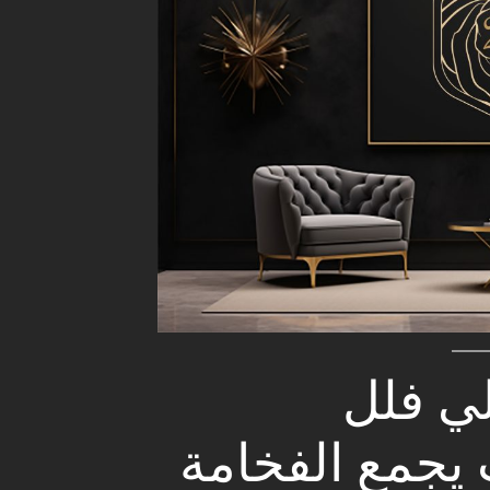
لي فلل
يجمع الفخامة