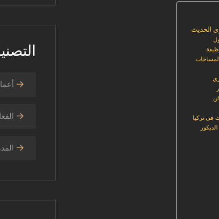
ري الحديث
التصني
ظيفة
المساحات
ري
أعمال
كن
الفعا
 في تركيا
المدو