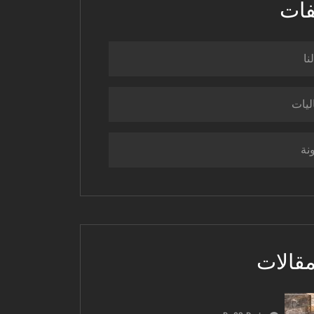
فات
نا
ليات
نة
مقالات