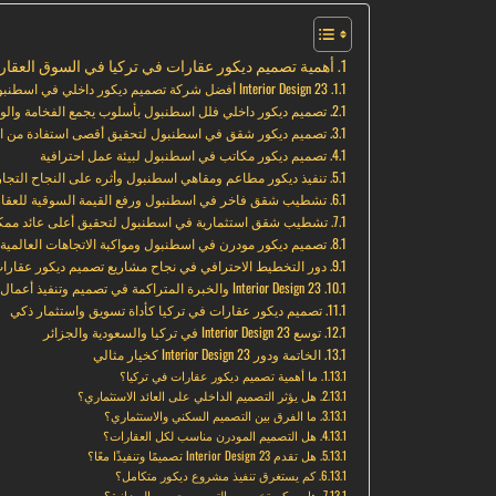
أهمية تصميم ديكور عقارات في تركيا في السوق العقا
23 Interior Design أفضل شركة تصميم ديكور داخلي في اسطنبول
تصميم ديكور داخلي فلل اسطنبول بأسلوب يجمع الفخامة والو
تصميم ديكور شقق في اسطنبول لتحقيق أقصى استفادة من 
تصميم ديكور مكاتب في اسطنبول لبيئة عمل احترافية
تنفيذ ديكور مطاعم ومقاهي اسطنبول وأثره على النجاح التجا
تشطيب شقق فاخر في اسطنبول ورفع القيمة السوقية للعقار
تشطيب شقق استثمارية في اسطنبول لتحقيق أعلى عائد مم
تصميم ديكور مودرن في اسطنبول ومواكبة الاتجاهات العالمية
دور التخطيط الاحترافي في نجاح مشاريع تصميم ديكور عقارات
23 Interior Design والخبرة المتراكمة في تصميم وتنفيذ أعمال الديكور
تصميم ديكور عقارات في تركيا كأداة تسويق واستثمار ذكي
توسع 23 Interior Design في تركيا والسعودية والجزائر
الخاتمة ودور 23 Interior Design كخيار مثالي
ما أهمية تصميم ديكور عقارات في تركيا؟
هل يؤثر التصميم الداخلي على العائد الاستثماري؟
ما الفرق بين التصميم السكني والاستثماري؟
هل التصميم المودرن مناسب لكل العقارات؟
هل تقدم 23 Interior Design تصميمًا وتنفيذًا معًا؟
كم يستغرق تنفيذ مشروع ديكور متكامل؟
هل يمكن تخصيص التصميم حسب الميزانية؟