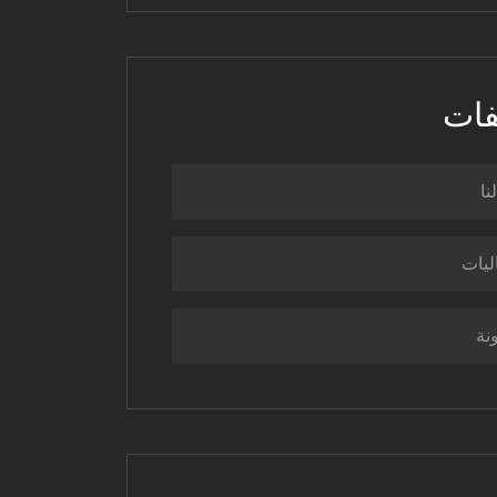
فات
نا
ليات
نة