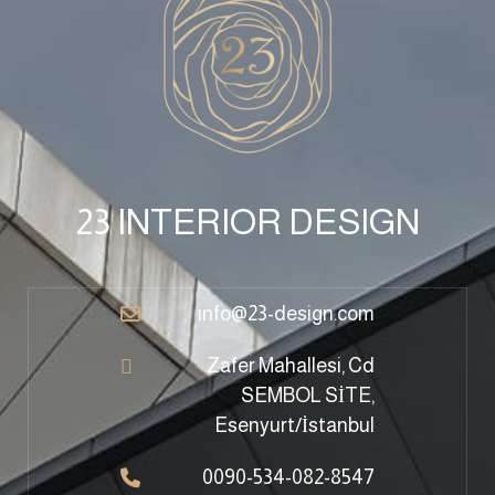
23 INTERIOR DESIGN
info@23-design.com
Zafer Mahallesi, Cd
SEMBOL SİTE,
Esenyurt/İstanbul
0090-534-082-8547