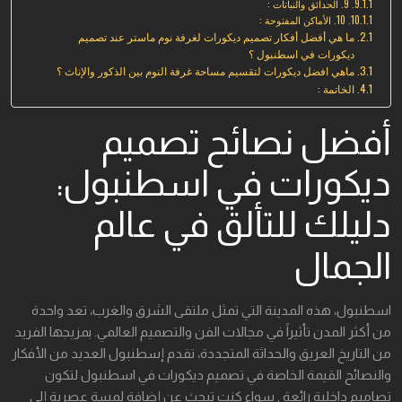
9. الحدائق والنباتات :
10. الأماكن المفتوحة :
ما هي أفضل أفكار تصميم ديكورات لغرفة نوم ماستر عند تصميم
ديكورات في اسطنبول ؟
ماهي افضل ديكورات لتقسيم مساحة غرفة النوم بين الذكور والإناث ؟
الخاتمة :
أفضل نصائح تصميم
ديكورات في اسطنبول:
دليلك للتألق في عالم
الجمال
اسطنبول، هذه المدينة التي تمثل ملتقى الشرق والغرب، تعد واحدة
من أكثر المدن تأثيراً في مجالات الفن والتصميم العالمي. بمزيجها الفريد
من التاريخ العريق والحداثة المتجددة، تقدم إسطنبول العديد من الأفكار
والنصائح القيمة الخاصة في تصميم ديكورات في اسطنبول لتكون
تصاميم داخلية رائعة , سواء كنت تبحث عن إضافة لمسة عصرية إلى