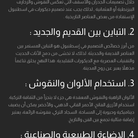
خلال تصميمات الجدران والأسقف التي تعكس النقوش والزخارف
البيزنطية أو العثمانية , لذلك يجب عند تصميم ديكورات في اسطنبول
الإستفادة من بعض العناصر التاريخية .
2. التباين بين القديم والجديد :
من أبرز خصائص التصميم في إسطنبول هو التباين المستمر بين
العناصر القديمة والحديثة. لذلك، لا تخشى من دمج الأثاث الحديث
والتقنيات العصرية مع الديكورات التقليدية. هذا النهج يخلق تناغماً
مذهلاً يعبر عن روح المدينة.
3. استخدام الألوان والنقوش :
الألوان الزاهية والنقوش المعقدة هي جزء لا يتجزأ من الثقافة التركية.
استخدام الأزرق الفاتح، الأحمر القاني، الذهبي، والأخضر يمكن أن يضيف
ديناميكية وحيوية إلى المساحة. السجاد التركي، بنقوشه الرائعة، يعتبر
إضافة مثالية تجمع بين الفن والتاريخ.
4. الإضاءة الطبيعية والصناعية :