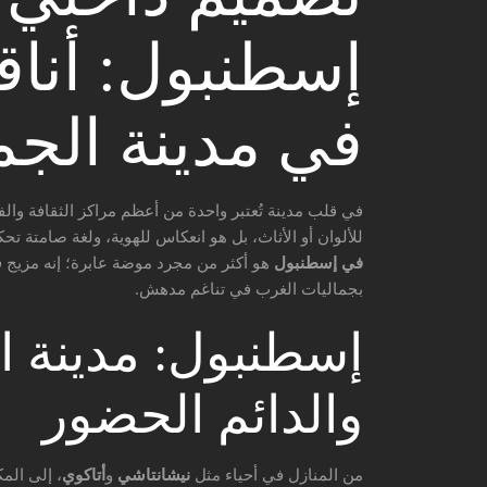
إسطنبول: أناق
في مدينة الجم
في قلب مدينة تُعتبر واحدة من أعظم مراكز الثقافة والف
للألوان أو الأثاث، بل هو انعكاس للهوية، ولغة صامتة ت
في إسطنبول
هو أكثر من مجرد موضة عابرة؛ إنه مزيج ف
بجماليات الغرب في تناغم مدهش.
إسطنبول: مدينة ال
والدائم الحضور
من المنازل في أحياء مثل
نيشانتاشي
و
أتاكوي
، إلى الم