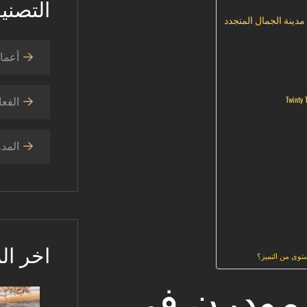
التصني
دينة الجمال المتجدد
أعمال
الفعا
المدو
اخر ال
وى من التميز؟
مودرن في