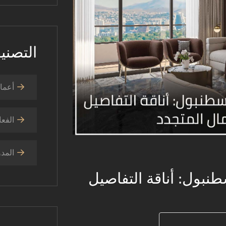
التصني
أعمال
الفعا
المدو
بول: أناقة التفاصيل