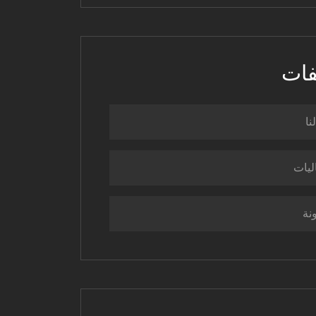
فات
نا
ليات
نة