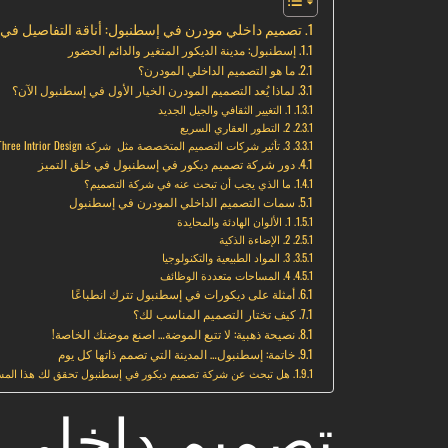
تصميم داخلي مودرن في إسطنبول: أناقة التفاصيل في م
إسطنبول: مدينة الديكور المتغير والدائم الحضور
ما هو التصميم الداخلي المودرن؟
لماذا يُعد التصميم المودرن الخيار الأول في إسطنبول الآن؟
1. التغيير الثقافي والجيل الجديد
2. التطور العقاري السريع
3. تأثير شركات التصميم المتخصصة مثل شركة Twinty Three Intrior Design
دور شركة تصميم ديكور في إسطنبول في خلق التميز
ما الذي يجب أن تبحث عنه في شركة التصميم؟
سمات التصميم الداخلي المودرن في إسطنبول
1. الألوان الهادئة والمحايدة
2. الإضاءة الذكية
3. المواد الطبيعية والتكنولوجيا
4. المساحات متعددة الوظائف
أمثلة على ديكورات في إسطنبول تترك انطباعًا
كيف تختار التصميم المناسب لك؟
نصيحة ذهبية: لا تتبع الموضة… اصنع موضتك الخاصة!
خاتمة: إسطنبول… المدينة التي تصمم ذاتها كل يوم
هل تبحث عن شركة تصميم ديكور في إسطنبول تحقق لك هذا المست
تصميم داخلي 