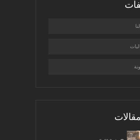
فات
نا
ليات
نة
مقالات