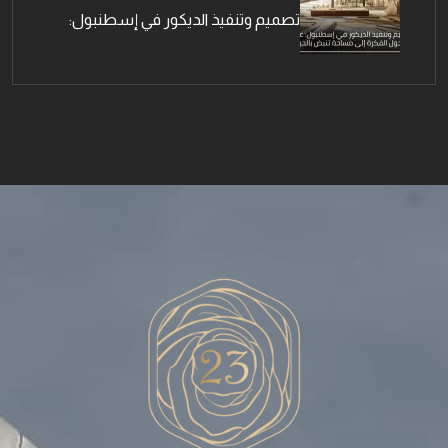
تصميم وتنفيذ الديكور في إسطنبول: