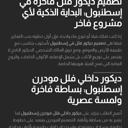
تصميم ديكور فلل فاخرة في
إسطنبول: البداية الذكية لأي
مشروع فاخر
إذا كنت تملك فيلا أو تنوي بناء واحدة، فإن أول خطوة يجب التفكير
فيها هي
تصميم ديكور فلل في إسطنبول
بأسلوب يتناسب مع
طبيعة الأرض والموقع، ومع ذوق المالك الشخصي. الديكور الناجح لا
يقتصر على توزيع الأثاث، بل يشمل الإضاءة، الألوان، الخامات، والروح
العامة التي تمنح الفيلا هويتها الخاصة.
ديكور داخلي فلل مودرن
إسطنبول: بساطة فاخرة
ولمسة عصرية
أصبح الطلب يتزايد على
ديكور داخلي فلل مودرن إسطنبول
لما
يتميز به من بساطة وأناقة. التصميم المودرن يعتمد على خطوط
نظيفة، مساحات مفتوحة، واستخدام خامات طبيعية بألوان محايدة.