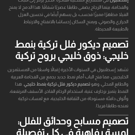
والفخامة، بينما الزجاج يضفي طابعًا عصريًا شفافًا. هذا الدمج لا يمنح
الفيلا مظهرًا مميزًا فحسب، بل يسهم أيضًا في تحسين العزل
الحراري والصوتي، ويمنح السكان إحساسًا بالانفتاح والارتباط
بالطبيعة المحيطة.
تصميم ديكور فلل تركية بنمط
خليجي: ذوق خليجي بروح تركية
تشهد إسطنبول في السنوات الأخيرة إقبالاً واسعًا من المستثمرين
الخليجيين، مما فتح الباب أمام نمط جديد يجمع بين الفخامة العربية
والطابع المحلي، وهو
تصميم ديكور فلل تركية بنمط خليجي
. هذا
النمط يتميز بزخارف غنية، استخدام الرخام الفاخر، الأسقف المرتفعة،
وألوان دافئة مستوحاة من الثقافة الخليجية، مع لمسات تركية
تمنحه طابعًا فريدًا.
تصميم مسابح وحدائق للفلل:
لمسة رفاهية في كل تفصيلة