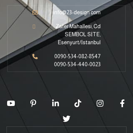
info@23-design.com
Zafer Mahallesi, Cd
SEMBOL SİTE,
Esenyurt/İstanbul
0090-534-082-8547
0090-534-440-0023