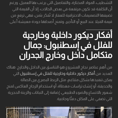
التشطيب، المواد المختارة، والتفاصيل التي يرغب بها العميل. ورغم
أن التكلفة قد تكون مرتفعة في بعض الحالات، إلا أن القيمة التي
تضيفها التصميمات الاحترافية للعقار لا تُقدّر بثمن، فهي ترفع من
قيمة الفيلا عند البيع أو التأجير، وتمنح أصحابها جودة معيشة أعلى.
أفكار ديكور داخلية وخارجية
للفلل في إسطنبول: جمال
متكامل داخل وخارج الجدران
من أهم عناصر نجاح المشروع هو التناسق بين الداخل والخارج. هناك
العديد من
أفكار ديكور داخلية وخارجية للفلل في إسطنبول
التي
يمكن تنفيذها بشكل متناغم، مثل الربط البصري بين الصالة
والحديقة، أو إنشاء تراسات مغطاة، أو استخدام الزجاج العاكس لمنح
شعور بالاتساع والضوء الطبيعي، إضافة إلى النباتات والزينة الحجرية
التي تضفي على المكان دفئًا وجاذبية.