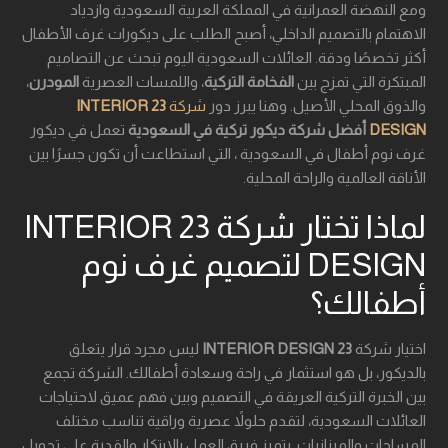
ومع النهضة العمرانية في المملكة العربية السعودية وازدياد
الاهتمام بالتصميم الداخلي، أصبح الطلب على ديكورات غرف الأطفال
أكثر تخصصًا ودقة. العائلات السعودية اليوم تبحث عن التصاميم
المبتكرة التي تمزج بين
الفخامة التركية
، واللمسات العصرية
المودرن
،
والذوق المحلي الأصيل. وهنا يبرز دور
شركة
23 INTERIOR
DESIGN
أفضل شركة ديكور تركية في السعودية
تعمل في ديكور
غرف نوم أطفال في السعودية ، التي استطاعت أن تكون جسرًا بين
الأناقة العالمية والراحة المحلية.
لماذا تختار شركة 23 INTERIOR
DESIGN لتصميم غرف نوم
أطفالك؟
اختيار شركة
23 INTERIOR DESIGN
ليس مجرد قرار يتعلق
بالديكور، بل هو استثمار في راحة وسعادة أطفالك. الشركة تجمع
بين الخبرة التركية العريقة في التصميم وبين فهم عميق لاحتياجات
العائلات السعودية، لتقدم حلولاً عصرية وراقية تناسب مختلف
المساحات والميزانيات. يتميز فريق العمل بالابتكار والقدرة على تحويل