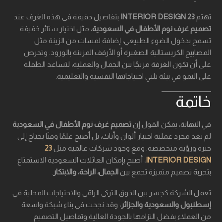
تهتم
23 INTERIOR DESIGN
بتفاصيل دقيقة في هذه الغرف عند
تصميم غرف نوم الأطفال في السعودية
، مثل اختيار ستائر خفيفة
تسمح بدخول الضوء الطبيعي، إضافة لمسات من الزينة مثل
المصابيح الكريستالية الصغيرة أو الأرفف المزينة بالورود. وتحرص
على أن تكون الغرفة مزيجًا بين الجمال والعملية، لتساعد الطفلة
على النمو في بيئة تلبي احتياجاتها النفسية والتعليمية.
خاتمة
في النهاية، يمكن القول إن
تصميم غرف نوم الأطفال في السعودية
لم يعد مجرد عملية اختيار ألوان وأثاث، بل أصبح علمًا وفنًا يحتاج إلى
خبرة ورؤية متخصصة. ومع وجود شركات عالمية مثل
23
INTERIOR DESIGN
، أصبح بإمكان العائلات السعودية الاستمتاع
بتجربة تصميم متميزة تجمع بين
الجمال، الراحة، والابتكار
.
تعمل الشركة كجسر بين الذوق التركي الراقي والاحتياجات المحلية في
إسطنبول والسعودية والجزائر
، وقد نجحت في بناء شبكة واسعة
من العملاء بفضل التزامها بالجودة العالية وتفاصيل التصميم