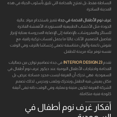
البساطة فقط، بل تمتزج بالفخامة التي تليق بأسلوب الحياة في هذه
المدينة الساحرة.
غرف نوم الأطفال الفخمة في جدة
تتميز باستخدام مواد عالية
الجودة مثل الأخشاب الطبيعية المستوردة، الأقمشة الفاخرة
للستائر والمفروشات، بالإضافة إلى الإضاءة المدروسة بعناية لإبراز
تفاصيل التصميم. الأثاث غالبًا ما يحمل لمسات تركية راقية، مع
نقوش ناعمة وألوان متناسقة تضفي إحساسًا بالترف، وفي الوقت
نفسه توفر بيئة مريحة للطفل.
تقدم
23 INTERIOR DESIGN
في جدة تصاميم توازن بين جماليات
الفخامة واحتياجات الأطفال اليومية عند ديكور غرف نوم أطفال في
السعودية. فهي تدرك أن الغرفة ليست مجرد مساحة عرض، بل
مكان يعيش فيه الطفل ويتحرك ويلعب ويدرس. لذلك تصمم
الشركة الغرفة لتكون متينة وعملية، وفي الوقت ذاته تبقى أنيقة
كلوحة فنية متكاملة.
أفكار غرف نوم أطفال في