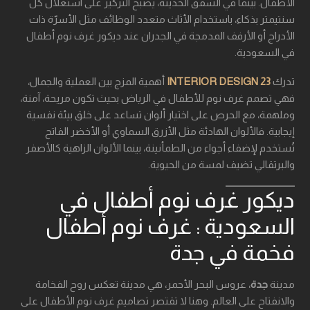
الأطفال. بينما في الشقق الحديثة، يصبح التركيز على استغلال كل
سنتيمتر بذكاء، باستخدام الأثاث متعدد الوظائف مثل الأسرّة ذات
الأدراج أو الأرفف المدمجة في الجدران عند ديكور غرف نوم أطفال
في السعودية.
تدرك
23 INTERIOR DESIGN
أهمية المزج بين العملية والجمال،
فهي تصمم غرف نوم للأطفال في الرياض بحيث تكون مريحة، آمنة،
وملهمة، مع الحرص على اختيار ألوان تساعد على خلق بيئة نفسية
إيجابية. فالألوان الهادئة مثل الأزرق السماوي أو الأخضر الفاتح
تُستخدم لإضفاء أجواء من الطمأنينة، بينما الألوان الزاهية كالأصفر
والبرتقالي تضيف لمسة من الحيوية.
ديكور غرف نوم أطفال في
السعودية : غرف نوم أطفال
فخمة في جدة
مدينة
جدة
، عروس البحر الأحمر، هي مدينة تعكس روح الفخامة
والانفتاح على العالم. وهنا لا تقتصر تصاميم غرف نوم الأطفال على