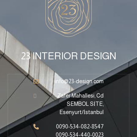
23 INTERIOR DESIGN
info@23-design.com
Zafer Mahallesi, Cd
SEMBOL SİTE,
Esenyurt/İstanbul
0090-534-082-8547
0090-534-440-0023