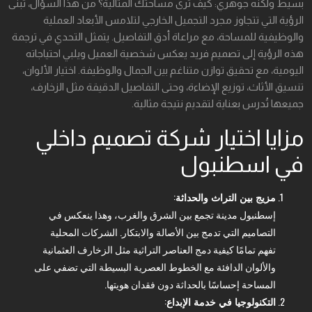
بسيط ولكنه جوهري: كيف ترى مساحتك المثالية؟ من هذا السؤال، تُبنى
الرؤية التي تتجاوز مجرد التجميل الخارجي لتلامس الأبعاد العملية
والوظيفية للمساحة، مع مراعاة أدق التفاصيل. يتمثل التحدي في ترجمة
هذه الرؤية إلى تصميم فريد يعكس شخصية العميل ويلبي احتياجاته
اليومية، مع تحقيق توازن متناغم بين الجمال والوظيفة. اختيار الألوان،
تنسيق الأثاث، توزيع الإضاءة، وحتى التفاصيل الدقيقة مثل الزخارف،
جميعها تُدرس بعناية لتقديم نتيجة مثالية.
مزايا اختيار شركة تصميم داخلي
في اسطنبول
مزيج بين التراث والحداثة
:
إسطنبول مدينة تجمع بين الشرق والغرب، وهذا ينعكس في
التصاميم التي تدمج بين الأصالة والابتكار. الشركات المحلية
تفهم تمامًا كيفية دمج العناصر التراثية مثل الزخارف العثمانية
والألوان الدافئة مع الخطوط العصرية البسيطة التي تضفي على
المساحة إحساسًا بالحداثة دون فقدان هويتها.
التكنولوجيا في خدمة الإبداع
: