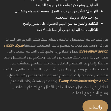
السابقين يمنح فكرة واضحة عن جودة الخدمة.
التواصل
: التأكد من أن فريق العمل مستعد للاستماع والتفاعل
مع احتياجاتك ورؤيتك الشخصية.
التكلفة والميزانية
: من المهم الحصول على تصور واضح
للتكاليف منذ البداية لتجنب أي مفاجآت لاحقة.
في قلب مدينة اسطنبول النابضة بالحياة، حيث يلتقي التاريخ مع الحداثة
في كل زاوية، تجد خدمات تصميم داخلي استثنائية تقدمها
شركة Twinty
three intrior design
تحول الأحلام إلى واقع. هذه المدينة الساحرة التي
تحمل في كل زاوية منها بصمة من الماضي وملامح من المستقبل، تعد
موطنًا للإبداع في التصميم الداخلي، حيث تجد تصاميم مدهشة تلبي
احتياجات الجميع وتجمع بين الذوق الشخصي والأسلوب العالمي. إذا كنت
تبحث عن تجديد منزلك أو تصميم مساحة تجارية تعكس هويتك، فإن
شركة Twinty three intrior design
واحدة من اهم شركات التصميم
الداخلي في اسطنبول تقدم لك الحل الأمثل، مع اهتمام بالتفاصيل
ومزج للإبداع مع العملية.
واتساب