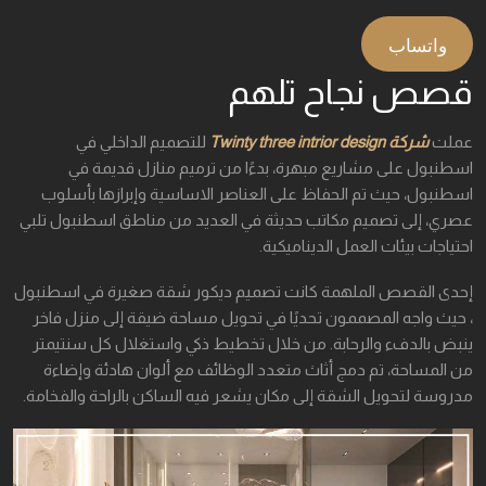
واتساب
قصص نجاح تلهم
عملت
شركة Twinty three intrior design
للتصميم الداخلي في
اسطنبول على مشاريع مبهرة، بدءًا من ترميم منازل قديمة في
اسطنبول، حيث تم الحفاظ على العناصر الاساسية وإبرازها بأسلوب
عصري، إلى تصميم مكاتب حديثة في العديد من مناطق اسطنبول تلبي
احتياجات بيئات العمل الديناميكية.
إحدى القصص الملهمة كانت تصميم ديكور شقة صغيرة في اسطنبول
، حيث واجه المصممون تحديًا في تحويل مساحة ضيقة إلى منزل فاخر
ينبض بالدفء والرحابة. من خلال تخطيط ذكي واستغلال كل سنتيمتر
من المساحة، تم دمج أثاث متعدد الوظائف مع ألوان هادئة وإضاءة
مدروسة لتحويل الشقة إلى مكان يشعر فيه الساكن بالراحة والفخامة.