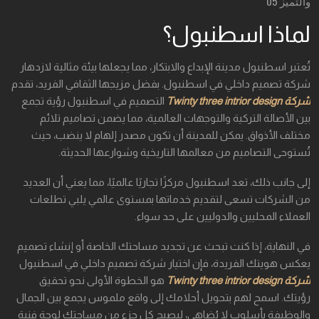
لماذا اسطنبول؟
تُعتبر اسطنبول مدينة الإبداع والابتكار، مما يجعلها بيئة مثالية لازدهار
شركة تصميم داخلي في اسطنبول. بفضل مزيجها الثقافي الفريد، تقدم
شركة Twinty three intrior design
التصميم في اسطنبول رؤية تجمع
بين الأصالة التركية والتوجهات العالمية، مما يضمن تصاميم تلائم
مختلف الأذواق. يمكن للمدينة أن تكون مصدر إلهام لا ينضب، حيث
تُستوحى التصاميم من معالمها التاريخية وشوارعها الحديثة.
إلى جانب ذلك، تعد اسطنبول مركزًا تجاريًا عالميًا، مما يعني أن العديد
من الشركات تسعى لتقديم خدماتها بمستوى عالمي يلبي تطلعات
العملاء المحليين والدوليين على حد سواء.
في النهاية، إذا كنت تبحث عن تجديد مساحتك الخاصة أو إنشاء تصميم
يعكس هويتك الفريدة، فإن اختيار شركة تصميم داخلي في اسطنبول
شركة Twinty three intrior design
هو الخطوة الأولى نحو تحقيق
رؤيتك. اسمح لهم بتحويل أحلامك إلى واقع ملموس يجمع بين الجمال
والوظيفة بأسلوب لا يُضاهى، ليصبح كل جزء من مساحتك لوحة فنية