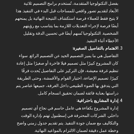
بفضل التكنولوجيا المتقدمة، تُستخدم برامج التصميم ثلاثية
الأبعاد لتقديم تصور واقعي للمساحات قبل البدء في التنفيذ. هذا
لا يتيح فقط للعملاء فرصة استكشاف النتيجة النهائية بل يمنحهم
أيضًا فرصة لإجراء التعديلات اللازمة بما يتناسب مع رؤيتهم
الشخصية. التكنولوجيا تُسهم أيضًا في تحسين الدقة وتقليل
الأخطاء أثناء التنفيذ.
الاهتمام بالتفاصيل الصغيرة
:
التفاصيل هي ما يميز التصميم الجيد عن التصميم الرائع. سواء
كان المشروع كبيرًا مثل تصميم فيلا فاخرة أو صغيرًا مثل إعادة
تنظيم غرفة معيشة، فإن التركيز على التفاصيل يُحدث فرقًا
كبيرًا. تصميم الإضاءة، اختيار القوام والأقمشة، وحتى الطريقة
التي يتدفق بها الضوء الطبيعي داخل الغرفة، جميعها عناصر يتم
دراستها بعناية فائقة لضمان تحقيق انسجام كامل.
إدارة المشاريع باحترافية
:
إدارة المشروع بكفاءة هي عامل حاسم في نجاح أي تصميم
داخلي. الشركات المحترفة في إسطنبول تهتم بإدارة الوقت
والتكاليف مع ضمان جودة التنفيذ. يتم تقديم جدول زمني واضح
وخطة عمل دقيقة لضمان الالتزام بالمواعيد النهائية.