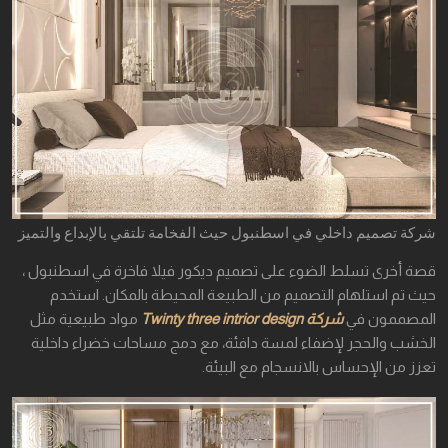
شركة تصميم داخلي في اسطنبول حيث الفخامة تلتقي بالإبداع والتميز
قصة أخرى تسلط الضوء على تصميم ديكور فيلا فاخرة في اسطنبول ،
حيث تم استلهام التصميم من الطبيعة المحيطة بالمكان. استخدم
المصممون في
شركة Twinty three intrior design
مواد طبيعية مثل
الخشب والحجر لإضفاء لمسة دافئة، مع دمج مساحات خضراء داخلية
تعزز من الإحساس بالانسجام مع البيئة.