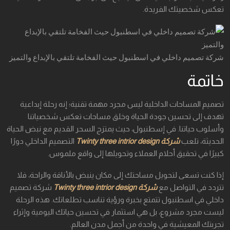
تعكس شخصيتك الفريدة.
شركة تصميم داخلي في اسطنبول حيث الفخامة تلتقي بالإبداع والتميز
خاتمة
تصميم المساحات الداخلية ليس مجرد مهمة تقنية؛ إنه رحلة إبداعية
تهدف إلى تحسين جودة الحياة وخلق مساحات تعكس شخصياتنا
وأسلوب حياتنا. في إسطنبول، حيث يمتزج السحر القديم مع نبض الحياة
الحديثة، تلعب
شركة Twinty three intrior design
التصميم الداخلي دورًا
كبيرًا في تحقيق أحلام العملاء وتحويلها إلى واقع ملموس.
إذا كنت تسعى لتحويل مساحتك إلى مكان ينبض بالأناقة والراحة، فلا
تتردد في التواصل مع
شركة Twinty three intrior design
شركة تصميم
داخلي في اسطنبول تتمتع بخبرة ورؤية تناسب تطلعاتك. هذه الرحلة
ليست مجرد مشروع، بل هي استثمار في تحسين حياتك اليومية وإثراء
تجربتك المعيشية في واحدة من أجمل مدن العالم.