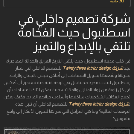
خاتمة
شركة تصميم داخلي في
اسطنبول حيث الفخامة
تلتقي بالإبداع والتميز
في قلب مدينة اسطنبول، حيث يلتقي التاريخ العريق بالحداثة المعاصرة،
تجد
شركة Twinty three intrior design
للتصميم الداخلي التي تمتاز
بخبرتها وشغفها بتحويل المساحات إلى أماكن تنبض بالجمال والراحة.
إسطنبول ليست مجرد مدينة، بل هي لوحة فنية حية تستحق أن تُعكس
في كل زاوية من زوايا المنازل والمكاتب، حيث يمكن لتلك المساحات أن
تصبح انعكاسًا لشخصيات ساكنيها وأسلوب حياتهم الفريد. فكيف يمكن
ل
شركة Twinty three intrior design
للتصميم الداخلي أن تلبي هذه
التوقعات العالية؟ وما هي المراحل التي تمر بها لتحويل الأفكار إلى واقع
ملموس؟